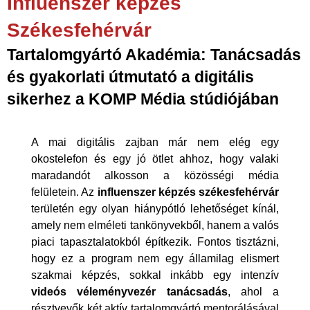
Influenszer képzés
Székesfehérvár
Tartalomgyártó Akadémia: Tanácsadás
és gyakorlati útmutató a digitális
sikerhez a KOMP Média stúdiójában
A mai digitális zajban már nem elég egy
okostelefon és egy jó ötlet ahhoz, hogy valaki
maradandót alkosson a közösségi média
felületein. Az
influenszer képzés székesfehérvár
területén egy olyan hiánypótló lehetőséget kínál,
amely nem elméleti tankönyvekből, hanem a valós
piaci tapasztalatokból építkezik. Fontos tisztázni,
hogy ez a program nem egy államilag elismert
szakmai képzés, sokkal inkább egy intenzív
videós véleményvezér tanácsadás
, ahol a
résztvevők két aktív tartalomgyártó mentorálásával