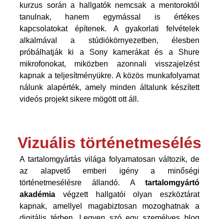
kurzus során a hallgatók nemcsak a mentoroktól
tanulnak, hanem egymással is értékes
kapcsolatokat építenek. A gyakorlati felvételek
alkalmával a stúdiókörnyezetben, élesben
próbálhatják ki a Sony kamerákat és a Shure
mikrofonokat, miközben azonnali visszajelzést
kapnak a teljesítményükre. A
közös munkafolyamat
nálunk alapérték, amely minden általunk készített
videós projekt sikere mögött ott áll.
Vizuális történetmesélés
A tartalomgyártás világa folyamatosan változik, de
az alapvető emberi igény a minőségi
történetmesélésre állandó. A
tartalomgyártó
akadémia
végzett hallgatói olyan eszköztárat
kapnak, amellyel magabiztosan mozoghatnak a
digitális térben. Legyen szó egy személyes blog