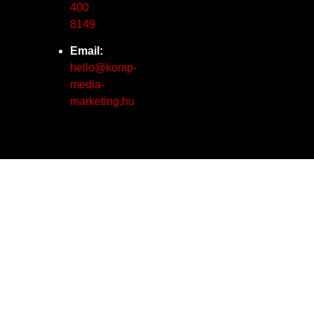
400
8149
Email:
hello@komp-
media-
marketing.hu