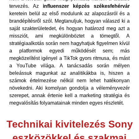
tervezés. Az
influenszer képzés székesfehérvár
keretein belül az első modulunk az alapozásról és a
brandépítésről szól. Megtanuljuk, hogyan válaszd ki a
saját szakterületedet, és hogyan határozd meg azt a
missziót, ami megkülönböztet a tömegtől. A
stratégiaalkotás során nem hagyhatjuk figyelmen kívül
a platformok egyedi működését sem; más
megközelítést igényel a TikTok gyors ritmusa, és mást
a YouTube világa. A tanácsadás során mélyen
beleássuk magunkat az analitikákba is, hiszen a
számok értelmezése nélkül nem lehet hatékonyan
növekedni. Aki komolyan gondolja a véleményvezér
szerepet, annak értenie kell a
marketing stratégia és
megvalósítás
folyamatainak minden egyes részletét.
Technikai kivitelezés Sony
eszközökkel és szakmai