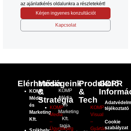
az ajánlatkérés oldalunkra a részletekért!
Kérjen ingyenes konzultációt
Kapcsolat
Elérhetőségeink
Média
Produkció
GDPR
&
&
Informá
KOMP
KOMP
Média
Stratégia
Tech
Média
Adatvédelm
és
és
KOMP
KOMP
téjékoztató
Marketing
Marketing
Media
Visual
Kft.
Kft.
–
–
Cookie
tagja.
szabályzat
Ügynökség
Gyártás
Székhely: