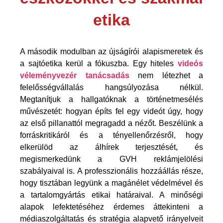
etika
A második modulban az újságírói alapismeretek és
a sajtóetika kerül a fókuszba. Egy hiteles
videós
véleményvezér tanácsadás
nem létezhet a
felelősségvállalás hangsúlyozása nélkül.
Megtanítjuk a hallgatóknak a történetmesélés
művészetét: hogyan építs fel egy videót úgy, hogy
az első pillanattól megragadd a nézőt. Beszélünk a
forráskritikáról és a tényellenőrzésről, hogy
elkerülöd az álhírek terjesztését, és
megismerkedünk a GVH reklámjelölési
szabályaival is. A professzionális hozzáállás része,
hogy tisztában legyünk a magánélet védelmével és
a tartalomgyártás etikai határaival. A minőségi
alapok lefektetéséhez érdemes áttekinteni a
médiaszolgáltatás és stratégia
alapvető irányelveit