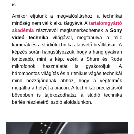
is.
Amikor eljutunk a megvalósításhoz, a technikai
minőség nem válik alku tárgyává. A
tartalomgyártó
akadémia
résztvevői megismerkedhetnek a
Sony
videó technika
világával, megtanulva a milc
kamerák és a stúdiótechnika alapvető beállításait. A
képzés során hangsúlyozzuk, hogy a hang gyakran
fontosabb, mint a kép, ezért a Shure és Rode
mikrofonok használatát is gyakoroljuk. A
hárompontos világítás és a ritmikus vágás technikái
mind hozzájárulnak ahhoz, hogy a végtermék
megállja a helyét a piacon. A technikai precizitásról
bővebben is tájékozódhatsz a
stúdió technika
bérlés
részleteiről szóló aloldalunkon.