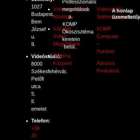
Professzionális
1027
megoldások
Videomarketing
Videóstúdió
A honlap
Budapest,
a
Stratégia
Székesfehérvár
üzemeltetőj
Bem
KOMP
Vállalati
KOMP
József
Ökoszisztéma
Videó
Computer
u.
keretein
Megoldások
–
9.
belül.
Hardver
Holding
Videóstúdió:
Központ
Abrancs
8000
Produkció
Székesfehérvár,
Petőfi
utca
5.
II.
emelet
Telefon:
+36
20