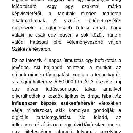
felépítéséről vagy egy szakmai márka
képviseletéről, a tanultak minden területen
alkalmazhatóak. A
vizuális történetmesélés
művészete
a legfontosabb kulcsa annak, hogy
valaki ne csak egy legyen a sok közül, hanem
valódi hatással bíró véleményvezérré váljon
Székesfehérváron.
Ez az intenzív 4 napos útmutatás egy befektetés a
jövődbe. Aki hajlandó beletenni a munkát, az
nálunk minden támogatást megkap a technikai és
stratégiai háttérhez. A 80 000 Ft + ÁFA részvételi díj
egy olyan tudáscsomagot takar, amellyel
elkerülhetőek a kezdők tipikus és drága hibái. Az
influenszer képzés székesfehérvár
városában
várja mindazokat, akik komolyan gondolják a
digitális tartalomgyártást. Ne feledd, az
influenszerré válás nem egy rövid távú siker, hanem
egy hitelességen alapuló folyamat, amelyhez