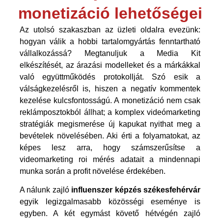
monetizáció lehetőségei
Az utolsó szakaszban az üzleti oldalra evezünk:
hogyan válik a hobbi tartalomgyártás fenntartható
vállalkozássá? Megtanuljuk a Media Kit
elkészítését, az árazási modelleket és a márkákkal
való együttműködés protokollját. Szó esik a
válságkezelésről is, hiszen a negatív kommentek
kezelése kulcsfontosságú. A monetizáció nem csak
reklámposztokból állhat; a komplex videómarketing
stratégiák megismerése új kapukat nyithat meg a
bevételek növelésében. Aki érti a folyamatokat, az
képes lesz arra, hogy számszerűsítse a
videomarketing roi mérés
adatait a mindennapi
munka során a profit növelése érdekében.
A nálunk zajló
influenszer képzés székesfehérvár
egyik legizgalmasabb közösségi eseménye is
egyben. A két egymást követő hétvégén zajló