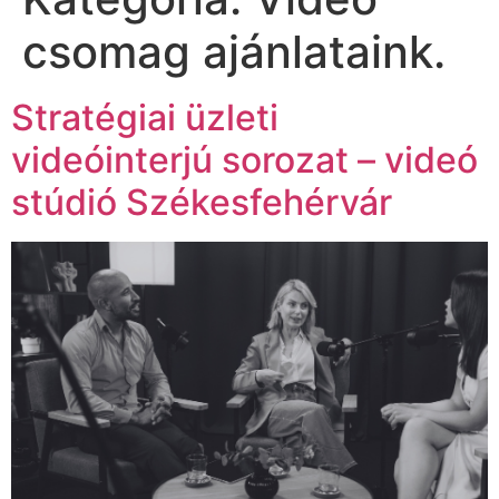
csomag ajánlataink.
Stratégiai üzleti
videóinterjú sorozat – videó
stúdió Székesfehérvár