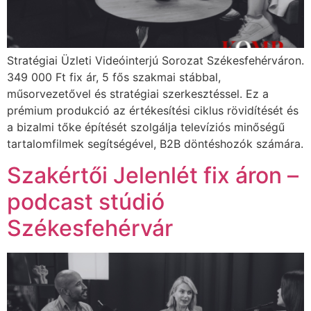
Stratégiai Üzleti Videóinterjú Sorozat Székesfehérváron.
349 000 Ft fix ár, 5 fős szakmai stábbal,
műsorvezetővel és stratégiai szerkesztéssel. Ez a
prémium produkció az értékesítési ciklus rövidítését és
a bizalmi tőke építését szolgálja televíziós minőségű
tartalomfilmek segítségével, B2B döntéshozók számára.
Szakértői Jelenlét fix áron –
podcast stúdió
Székesfehérvár