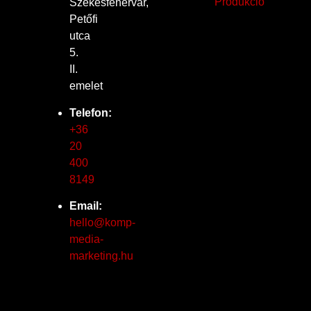
Produkció
Székesfehérvár,
Petőfi
utca
5.
II.
emelet
Telefon:
+36
20
400
8149
Email:
hello@komp-
media-
marketing.hu