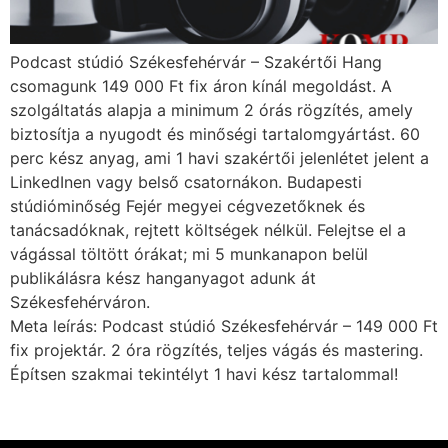
Podcast stúdió Székesfehérvár – Szakértői Hang
csomagunk 149 000 Ft fix áron kínál megoldást. A
szolgáltatás alapja a minimum 2 órás rögzítés, amely
biztosítja a nyugodt és minőségi tartalomgyártást. 60
perc kész anyag, ami 1 havi szakértői jelenlétet jelent a
LinkedInen vagy belső csatornákon. Budapesti
stúdióminőség Fejér megyei cégvezetőknek és
tanácsadóknak, rejtett költségek nélkül. Felejtse el a
vágással töltött órákat; mi 5 munkanapon belül
publikálásra kész hanganyagot adunk át
Székesfehérváron.
Meta leírás: Podcast stúdió Székesfehérvár – 149 000 Ft
fix projektár. 2 óra rögzítés, teljes vágás és mastering.
Építsen szakmai tekintélyt 1 havi kész tartalommal!