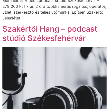
Meta leírás: Videós podcast stúdió Székesfehérvár –
279 000 Ft fix ár. 2 óra többkamerás rögzítés, operatőr,
üzleti szerkesztő és teljes utómunka. Építsen Szakértői
Jelenlétet!
Szakértői Hang – podcast
stúdió Székesfehérvár