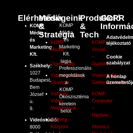
Elérhetőségeink
Média
Produkció
GDPR
&
&
Informá
KOMP
KOMP
Média
Stratégia
Tech
Média
Adatvédelm
és
és
KOMP
KOMP
téjékoztató
Marketing
Marketing
Media
Visual
Kft.
Kft.
–
–
Cookie
tagja.
szabályzat
Ügynökség
Gyártás
Székhely:
Professzionális
1027
megoldások
Videomarketing
Videóstúdió
A honlap
Budapest,
a
Stratégia
Székesfehérvár
üzemeltetőj
Bem
KOMP
Vállalati
KOMP
József
Ökoszisztéma
Videó
Computer
u.
keretein
Megoldások
–
9.
belül.
Hardver
Holding
Videóstúdió:
Központ
Abrancs
8000