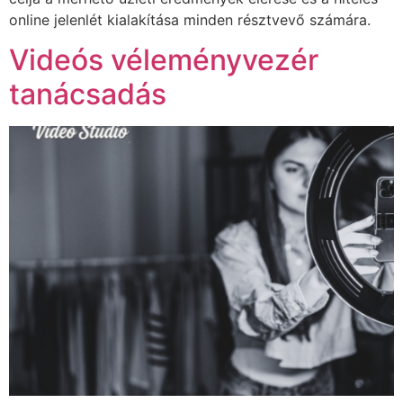
online jelenlét kialakítása minden résztvevő számára.
Videós véleményvezér
tanácsadás