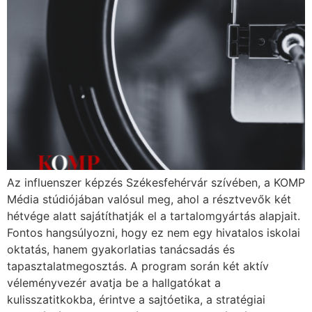
Az influenszer képzés Székesfehérvár szívében, a KOMP
Média stúdiójában valósul meg, ahol a résztvevők két
hétvége alatt sajátíthatják el a tartalomgyártás alapjait.
Fontos hangsúlyozni, hogy ez nem egy hivatalos iskolai
oktatás, hanem gyakorlatias tanácsadás és
tapasztalatmegosztás. A program során két aktív
véleményvezér avatja be a hallgatókat a
kulisszatitkokba, érintve a sajtóetika, a stratégiai