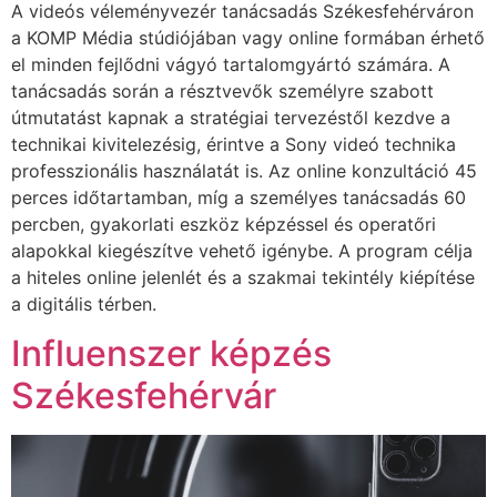
A videós véleményvezér tanácsadás Székesfehérváron
a KOMP Média stúdiójában vagy online formában érhető
el minden fejlődni vágyó tartalomgyártó számára. A
tanácsadás során a résztvevők személyre szabott
útmutatást kapnak a stratégiai tervezéstől kezdve a
technikai kivitelezésig, érintve a Sony videó technika
professzionális használatát is. Az online konzultáció 45
perces időtartamban, míg a személyes tanácsadás 60
percben, gyakorlati eszköz képzéssel és operatőri
alapokkal kiegészítve vehető igénybe. A program célja
a hiteles online jelenlét és a szakmai tekintély kiépítése
a digitális térben.
Influenszer képzés
Székesfehérvár