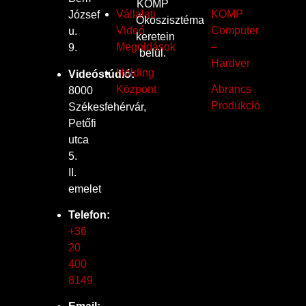
KOMP
Vállalati
KOMP
József
Ökoszisztéma
Videó
Computer
u.
keretein
Megoldások
–
9.
belül.
Hardver
Holding
Videóstúdió:
Központ
Abrancs
8000
Produkció
Székesfehérvár,
Petőfi
utca
5.
II.
emelet
Telefon:
+36
20
400
8149