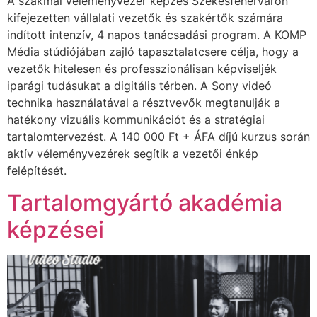
A szakmai véleményvezér képzés Székesfehérváron
kifejezetten vállalati vezetők és szakértők számára
indított intenzív, 4 napos tanácsadási program. A KOMP
Média stúdiójában zajló tapasztalatcsere célja, hogy a
vezetők hitelesen és professzionálisan képviseljék
iparági tudásukat a digitális térben. A Sony videó
technika használatával a résztvevők megtanulják a
hatékony vizuális kommunikációt és a stratégiai
tartalomtervezést. A 140 000 Ft + ÁFA díjú kurzus során
aktív véleményvezérek segítik a vezetői énkép
felépítését.
Tartalomgyártó akadémia
képzései