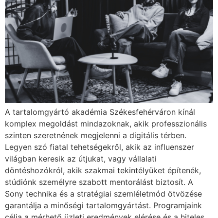
A tartalomgyártó akadémia Székesfehérváron kínál
komplex megoldást mindazoknak, akik professzionális
szinten szeretnének megjelenni a digitális térben.
Legyen szó fiatal tehetségekről, akik az influenszer
világban keresik az útjukat, vagy vállalati
döntéshozókról, akik szakmai tekintélyüket építenék,
stúdiónk személyre szabott mentorálást biztosít. A
Sony technika és a stratégiai szemléletmód ötvözése
garantálja a minőségi tartalomgyártást. Programjaink
célja a mérhető üzleti eredmények elérése és a hiteles