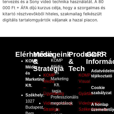
tervezés és a Sony videó technika használatát. A 80
000 Ft + ÁFA díjú kurzus célja, hogy a szorgalmas és
kitartó résztvevőkből hiteles, szakmailag felkészült
digitális tartalomgyártók váljanak a hazai piacon.
Elérhetőségeink
Média
Produkció
GDPR
&
&
Informá
KOMP
KOMP
Média
Stratégia
Tech
Média
Adatvédelm
és
és
KOMP
KOMP
téjékoztató
Marketing
Marketing
Media
Visual
Kft.
Kft.
–
–
Cookie
tagja.
szabályzat
Ügynökség
Gyártás
Székhely:
Professzionális
1027
megoldások
Videomarketing
Videóstúdió
A honlap
Budapest,
a
Stratégia
Székesfehérvár
üzemeltetőj
Bem