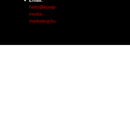
Email:
hello@komp-
media-
marketing.hu