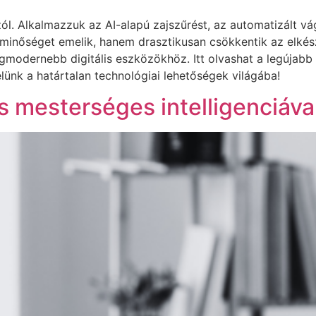
ól. Alkalmazzuk az AI-alapú zajszűrést, az automatizált vá
inőséget emelik, hanem drasztikusan csökkentik az elkészü
egmodernebb digitális eszközökhöz. Itt olvashat a legújab
lünk a határtalan technológiai lehetőségek világába!
s mesterséges intelligenciáva