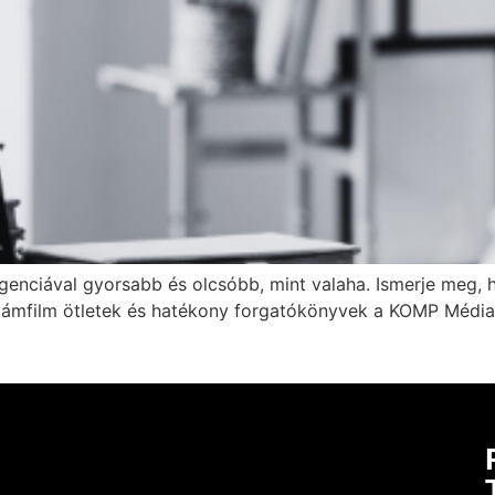
igenciával gyorsabb és olcsóbb, mint valaha. Ismerje meg,
eklámfilm ötletek és hatékony forgatókönyvek a KOMP Média