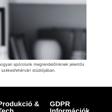
 hogyan spórolunk megrendelőinknek jelentős
 székesfehérvári stúdiójában.
Produkció &
GDPR
Tech
Információk