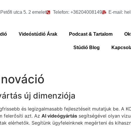
etőfi utca 5. 2 emelet
Telefon: +36204008149
E-mail: h
údió
Videóstúdió Árak
Podcast & Tartalom
Ok
Stúdió Blog
Kapcsol
nnováció
yártás új dimenziója
frissebb és legizgalmasabb fejlesztéseit mutatjuk be. A 
m felerősíti azt. Az
AI videógyártás
segítségével olyan vizu
tak elérhetők. Segítünk ügyfeleinknek megérteni és kihaszn