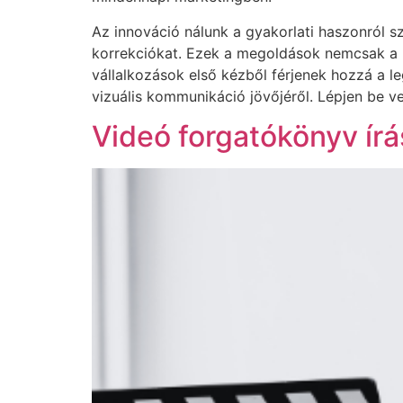
Az innováció nálunk a gyakorlati haszonról sz
korrekciókat. Ezek a megoldások nemcsak a m
vállalkozások első kézből férjenek hozzá a l
vizuális kommunikáció jövőjéről. Lépjen be ve
Videó forgatókönyv írá