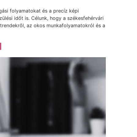
gási folyamatokat és a precíz képi
lési időt is. Célunk, hogy a székesfehérvári
b trendekről, az okos munkafolyamatokról és a
l