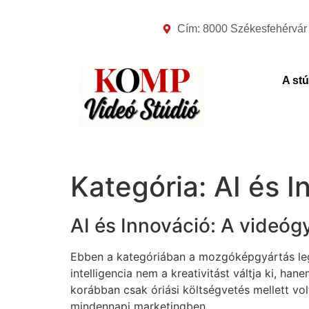
Cím: 8000 Székesfehérvár P
A st
Kategória:
AI és I
AI és Innováció: A videóg
Ebben a kategóriában a mozgóképgyártás leg
intelligencia nem a kreativitást váltja ki, hane
korábban csak óriási költségvetés mellett vol
mindennapi marketingben.