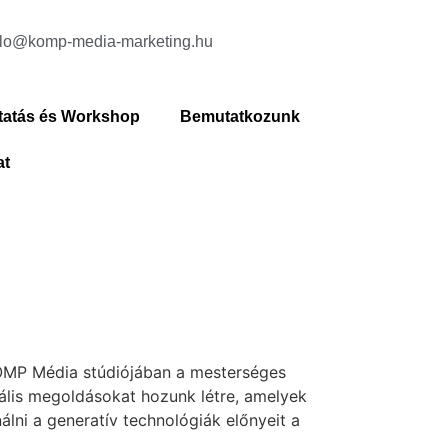
ello@komp-media-marketing.hu
tatás és Workshop
Bemutatkozunk
at
KOMP Média stúdiójában a mesterséges
ális megoldásokat hozunk létre, amelyek
álni a generatív technológiák előnyeit a