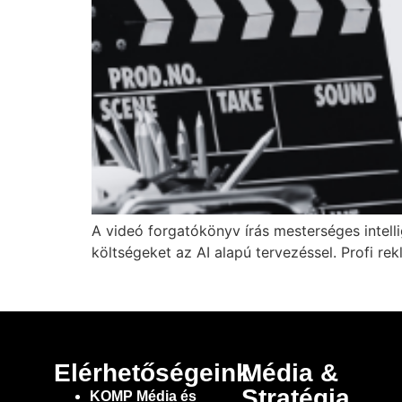
A videó forgatókönyv írás mesterséges intell
költségeket az AI alapú tervezéssel. Profi r
Elérhetőségeink
Média &
Stratégia
KOMP Média és