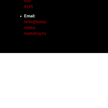
400
8149
Email:
hello@komp-
media-
marketing.hu