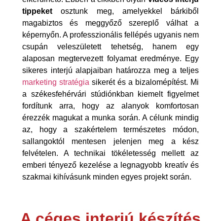
tippeket
osztunk meg, amelyekkel bárkiből
magabiztos és meggyőző szereplő válhat a
képernyőn. A professzionális fellépés ugyanis nem
csupán veleszületett tehetség, hanem egy
alaposan megtervezett folyamat eredménye. Egy
sikeres interjú alapjaiban határozza meg a teljes
marketing stratégia
sikerét és a bizalomépítést. Mi
a székesfehérvári stúdiónkban kiemelt figyelmet
fordítunk arra, hogy az alanyok komfortosan
érezzék magukat a munka során. A célunk mindig
az, hogy a szakértelem természetes módon,
sallangoktól mentesen jelenjen meg a kész
felvételen. A technikai tökéletesség mellett az
emberi tényező kezelése a legnagyobb kreatív és
szakmai kihívásunk minden egyes projekt során.
A céges interjú készítés