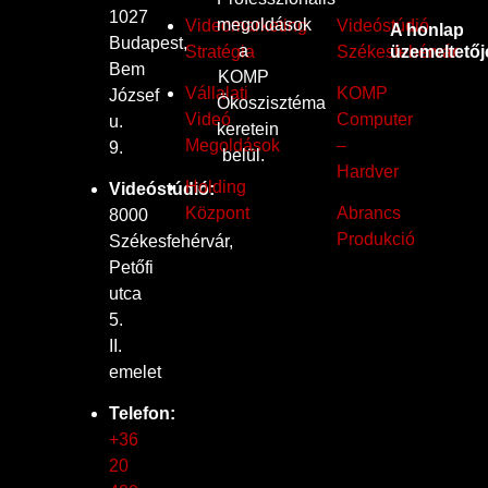
1027
megoldások
Videomarketing
Videóstúdió
A honlap
Budapest,
a
Stratégia
Székesfehérvár
üzemeltetőj
Bem
KOMP
Vállalati
KOMP
József
Ökoszisztéma
Videó
Computer
u.
keretein
Megoldások
–
9.
belül.
Hardver
Holding
Videóstúdió:
Központ
Abrancs
8000
Produkció
Székesfehérvár,
Petőfi
utca
5.
II.
emelet
Telefon:
+36
20