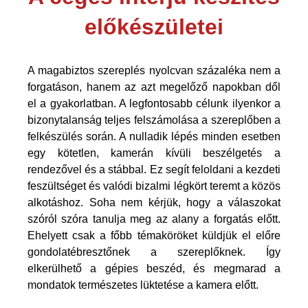
előkészületei
A magabiztos szereplés nyolcvan százaléka nem a
forgatáson, hanem az azt megelőző napokban dől
el a gyakorlatban. A legfontosabb célunk ilyenkor a
bizonytalanság teljes felszámolása a szereplőben a
felkészülés során. A nulladik lépés minden esetben
egy kötetlen, kamerán kívüli beszélgetés a
rendezővel és a stábbal. Ez segít feloldani a kezdeti
feszültséget és valódi bizalmi légkört teremt a közös
alkotáshoz. Soha nem kérjük, hogy a válaszokat
szóról szóra tanulja meg az alany a forgatás előtt.
Ehelyett csak a főbb témaköröket küldjük el előre
gondolatébresztőnek a szereplőknek. Így
elkerülhető a gépies beszéd, és megmarad a
mondatok természetes lüktetése a kamera előtt.