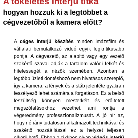
A tökéletes interjú titka
hogyan hozzuk ki a legtöbbet a
cégvezetőből a kamera előtt?
A
céges interjú készítés
minden imázsfilm és
vállalati bemutatkozó videó egyik legkritikusabb
pontja. A cégvezető, az alapító vagy egy vezető
szakértő szavai adják a tartalom valódi lelkét és
hitelességét a nézők szemében. Azonban a
legtöbb üzleti döntéshozó nem hivatásos szereplő,
így a kamera, a fények és a stáb jelenléte gyakran
feszélyező lehet számára a forgatáson. Ez a belső
feszültség könnyen mesterkélt és erőltetett
megszólalásokhoz vezethet, ami rontja a
végeredmény professzionalizmusát. A jó hír az,
hogy néhány tudatosan alkalmazott technikával és
szakértő hozzáállással ez a helyzet teljesen
elkerülhető. Ebben a cikkben olyan
videós interjú